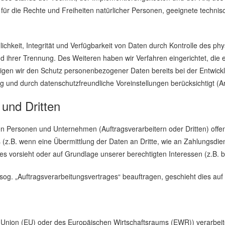
os für die Rechte und Freiheiten natürlicher Personen, geeignete tech
hkeit, Integrität und Verfügbarkeit von Daten durch Kontrolle des ph
 und ihrer Trennung. Des Weiteren haben wir Verfahren eingerichtet, 
igen wir den Schutz personenbezogener Daten bereits bei der Entwick
 und durch datenschutzfreundliche Voreinstellungen berücksichtigt (A
und Dritten
ersonen und Unternehmen (Auftragsverarbeitern oder Dritten) offenba
 (z.B. wenn eine Übermittlung der Daten an Dritte, wie an Zahlungsdiens
g dies vorsieht oder auf Grundlage unserer berechtigten Interessen (z.B.
s sog. „Auftragsverarbeitungsvertrages“ beauftragen, geschieht dies a
en Union (EU) oder des Europäischen Wirtschaftsraums (EWR)) verarbe