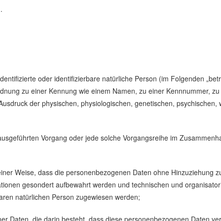
.
ntifizierte oder identifizierbare natürliche Person (im Folgenden „betro
uordnung zu einer Kennung wie einem Namen, zu einer Kennnummer, zu 
druck der physischen, physiologischen, genetischen, psychischen, wirts
ren ausgeführten Vorgang oder jede solche Vorgangsreihe im Zusammenh
ner Weise, dass die personenbezogenen Daten ohne Hinzuziehung zusät
ationen gesondert aufbewahrt werden und technischen und organisator
rbaren natürlichen Person zugewiesen werden;
ener Daten, die darin besteht, dass diese personenbezogenen Daten ve