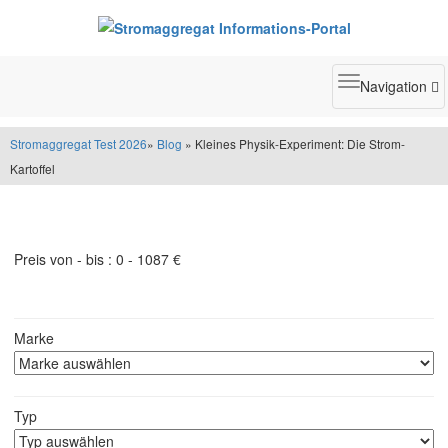
Toggle
Navigation
navigatio
Stromaggregat Test 2026
»
Blog
» Kleines Physik-Experiment: Die Strom-
Kartoffel
Stromaggregat Filter
Preis von - bis :
0
-
1087
€
Marke
Typ