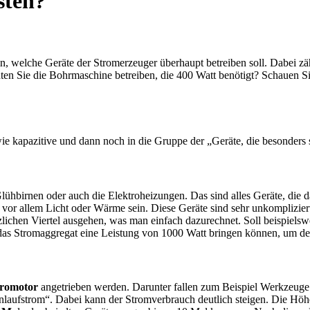
sten?
in, welche Geräte der Stromerzeuger überhaupt betreiben soll. Dabei zäh
chten Sie die Bohrmaschine betreiben, die 400 Watt benötigt? Schauen S
kapazitive und dann noch in die Gruppe der „Geräte, die besonders se
ühbirnen oder auch die Elektroheizungen. Das sind alles Geräte, die 
vor allem Licht oder Wärme sein. Diese Geräte sind sehr unkompliziert
ichen Viertel ausgehen, was man einfach dazurechnet. Soll beispielswe
e das Stromaggregat eine Leistung von 1000 Watt bringen können, um 
tromotor
angetrieben werden. Darunter fallen zum Beispiel Werkzeuge
nlaufstrom“. Dabei kann der Stromverbrauch deutlich steigen. Die Höh