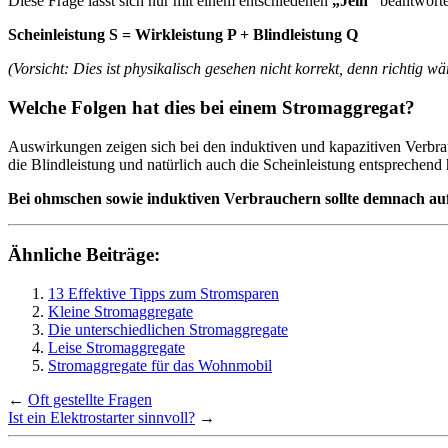
Diese Frage lässt sich nur mit einem entschiedenen
„Jein“
beantworten
Scheinleistung S = Wirkleistung P + Blindleistung Q
(Vorsicht: Dies ist physikalisch gesehen nicht korrekt, denn richtig w
Welche Folgen hat dies bei einem Stromaggregat?
Auswirkungen zeigen sich bei den induktiven und kapazitiven Verbrauc
die Blindleistung und natürlich auch die Scheinleistung entsprechend
Bei ohmschen sowie induktiven Verbrauchern sollte demnach au
Ähnliche Beiträge:
13 Effektive Tipps zum Stromsparen
Kleine Stromaggregate
Die unterschiedlichen Stromaggregate
Leise Stromaggregate
Stromaggregate für das Wohnmobil
←
Oft gestellte Fragen
Ist ein Elektrostarter sinnvoll?
→