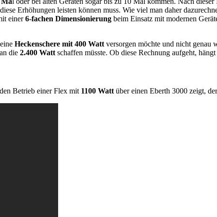
8 Ma
l oder bei alten Geräten sogar bis zu 10 Mal kommen. Nach dieser
s diese Erhöhungen leisten können muss. Wie viel man daher dazurechnen
it einer
6-fachen Dimensionierung
beim Einsatz mit modernen Geräten
 eine
Heckenschere mit 400 Watt
versorgen möchte und nicht genau we
 an die
2.400 Watt
schaffen müsste. Ob diese Rechnung aufgeht, hängt 
 den Betrieb einer Flex mit
1100 Watt
über einen Eberth 3000 zeigt, de