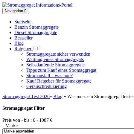
Toggle
Navigation
navigation
Startseite
Benzin Stromaggregate
Diesel Stromaggregate
Bestseller
Blog
Ratgeber
Stromaggregate sicher verwenden
Wartung eines Stromaggregats
Selbstlaufende Stromaggregate
Tipps zum Kauf eines Stromaggregat
Stromausfall – was nun?
Kauf Ratgeber für Stromaggregate
Geräuschreduzierung
Stromaggregat Test 2026
»
Blog
» Was muss ein Stromaggregat leiste
Stromaggregat Filter
Preis von - bis :
0
-
1087
€
Marke