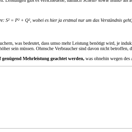
. Leistungen gibt es verschiedene, nämlich Schein- sowie Blind- als a
äre: S² = P² + Q², wobei es hier ja erstmal nur um das Verständnis geht
hern, was bedeutet, dass umso mehr Leistung benötigt wird, je indukti
 höher sein müssen. Ohmsche Verbraucher sind davon nicht betroffen, da 
f genügend Mehrleistung geachtet werden,
was ohnehin wegen des An