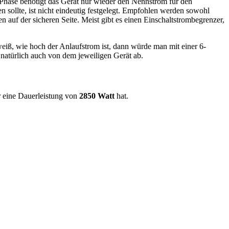
 Phase benötigt das Gerät nur wieder den Nennstrom für den
 sollte, ist nicht eindeutig festgelegt. Empfohlen werden sowohl
 auf der sicheren Seite. Meist gibt es einen Einschaltstrombegrenzer,
iß, wie hoch der Anlaufstrom ist, dann würde man mit einer 6-
natürlich auch von dem jeweiligen Gerät ab.
r eine Dauerleistung von
2850 Watt
hat.