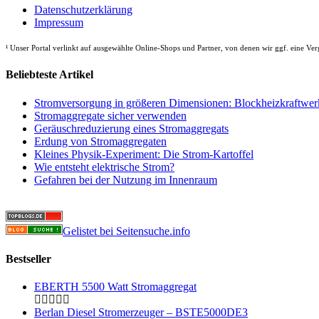
Datenschutzerklärung
Impressum
¹
Unser Portal verlinkt auf ausgewählte Online-Shops und Partner, von denen wir ggf. eine Verg
Beliebteste Artikel
Stromversorgung in größeren Dimensionen: Blockheizkraftwer
Stromaggregate sicher verwenden
Geräuschreduzierung eines Stromaggregats
Erdung von Stromaggregaten
Kleines Physik-Experiment: Die Strom-Kartoffel
Wie entsteht elektrische Strom?
Gefahren bei der Nutzung im Innenraum
Gelistet bei Seitensuche.info
Bestseller
EBERTH 5500 Watt Stromaggregat
Berlan Diesel Stromerzeuger – BSTE5000DE3