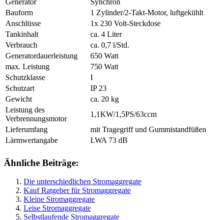
Generator
Synchron
Bauform
1 Zylinder/2-Takt-Motor, luftgekühlt
Anschlüsse
1x 230 Volt-Steckdose
Tankinhalt
ca. 4 Liter
Verbrauch
ca. 0,7 l/Std.
Generatordauerleistung
650 Watt
max. Leistung
750 Watt
Schutzklasse
I
Schutzart
IP 23
Gewicht
ca. 20 kg
Leistung des
1,1KW/1,5PS/63ccm
Verbrennungsmotor
Lieferumfang
mit Tragegriff und Gummistandfüßen
Lärmwertangabe
LWA 73 dB
Ähnliche Beiträge:
Die unterschiedlichen Stromaggregate
Kauf Ratgeber für Stromaggregate
Kleine Stromaggregate
Leise Stromaggregate
Selbstlaufende Stromaggregate