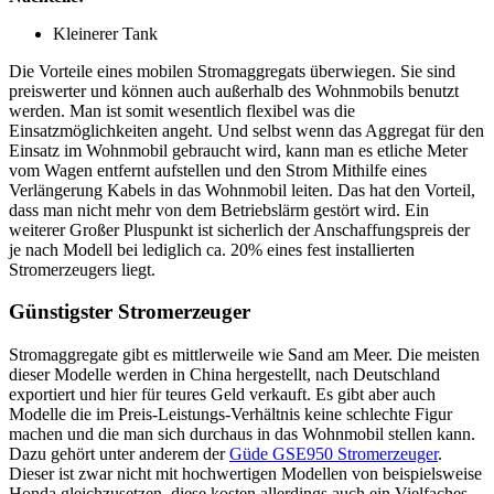
Kleinerer Tank
Die Vorteile eines mobilen Stromaggregats überwiegen. Sie sind
preiswerter und können auch außerhalb des Wohnmobils benutzt
werden. Man ist somit wesentlich flexibel was die
Einsatzmöglichkeiten angeht. Und selbst wenn das Aggregat für den
Einsatz im Wohnmobil gebraucht wird, kann man es etliche Meter
vom Wagen entfernt aufstellen und den Strom Mithilfe eines
Verlängerung Kabels in das Wohnmobil leiten. Das hat den Vorteil,
dass man nicht mehr von dem Betriebslärm gestört wird. Ein
weiterer Großer Pluspunkt ist sicherlich der Anschaffungspreis der
je nach Modell bei lediglich ca. 20% eines fest installierten
Stromerzeugers liegt.
Günstigster Stromerzeuger
Stromaggregate gibt es mittlerweile wie Sand am Meer. Die meisten
dieser Modelle werden in China hergestellt, nach Deutschland
exportiert und hier für teures Geld verkauft. Es gibt aber auch
Modelle die im Preis-Leistungs-Verhältnis keine schlechte Figur
machen und die man sich durchaus in das Wohnmobil stellen kann.
Dazu gehört unter anderem der
Güde GSE950 Stromerzeuger
.
Dieser ist zwar nicht mit hochwertigen Modellen von beispielsweise
Honda gleichzusetzen, diese kosten allerdings auch ein Vielfaches