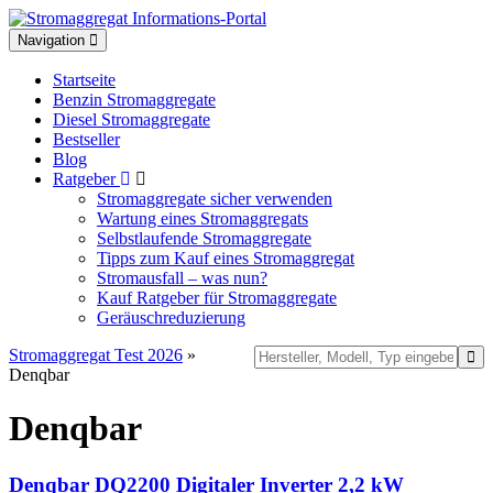
Toggle
Navigation
navigation
Startseite
Benzin Stromaggregate
Diesel Stromaggregate
Bestseller
Blog
Ratgeber
Stromaggregate sicher verwenden
Wartung eines Stromaggregats
Selbstlaufende Stromaggregate
Tipps zum Kauf eines Stromaggregat
Stromausfall – was nun?
Kauf Ratgeber für Stromaggregate
Geräuschreduzierung
Stromaggregat Test 2026
»
Denqbar
Denqbar
Denqbar DQ2200 Digitaler Inverter 2,2 kW