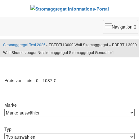
Toggle
Navigation
navigatio
Stromaggregat Test 2026
» EBERTH 3000 Watt Stromaggregat » EBERTH 3000
Watt Stromerzeuger Notstromaggregat Stromaggregat Generator1
Stromaggregat Filter
Preis von - bis :
0
-
1087
€
Marke
Typ