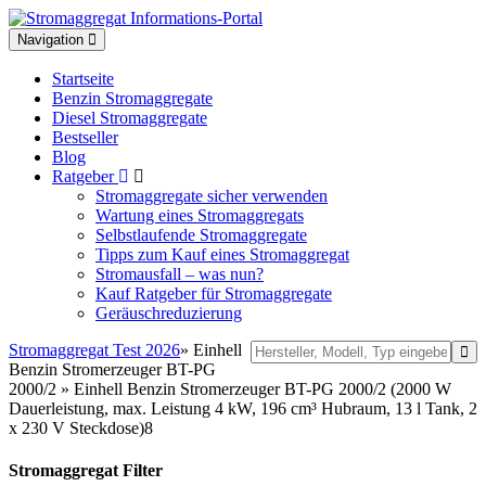
Toggle
Navigation
navigation
Startseite
Benzin Stromaggregate
Diesel Stromaggregate
Bestseller
Blog
Ratgeber
Stromaggregate sicher verwenden
Wartung eines Stromaggregats
Selbstlaufende Stromaggregate
Tipps zum Kauf eines Stromaggregat
Stromausfall – was nun?
Kauf Ratgeber für Stromaggregate
Geräuschreduzierung
Stromaggregat Test 2026
» Einhell
Benzin Stromerzeuger BT-PG
2000/2 » Einhell Benzin Stromerzeuger BT-PG 2000/2 (2000 W
Dauerleistung, max. Leistung 4 kW, 196 cm³ Hubraum, 13 l Tank, 2
x 230 V Steckdose)8
Stromaggregat Filter