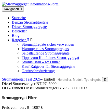
Toggle
Navigation
navigation
Startseite
Benzin Stromaggregate
Diesel Stromaggregate
Bestseller
Blog
Ratgeber
Stromaggregate sicher verwenden
Wartung eines Stromaggregats
Selbstlaufende Stromaggregate
Tipps zum Kauf eines Stromaggregat
Stromausfall – was nun?
Kauf Ratgeber für Stromaggregate
Geräuschreduzierung
Stromaggregat Test 2026
» Einhell
Diesel Stromerzeuger BT-PG 5000
DD » Einhell Diesel Stromerzeuger BT-PG 5000 DD3
Stromaggregat Filter
Preis von - bis :
0
-
1087
€