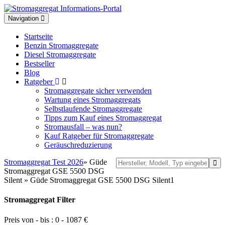
Toggle
Navigation
navigation
Startseite
Benzin Stromaggregate
Diesel Stromaggregate
Bestseller
Blog
Ratgeber
Stromaggregate sicher verwenden
Wartung eines Stromaggregats
Selbstlaufende Stromaggregate
Tipps zum Kauf eines Stromaggregat
Stromausfall – was nun?
Kauf Ratgeber für Stromaggregate
Geräuschreduzierung
Stromaggregat Test 2026
» Güde
Stromaggregat GSE 5500 DSG
Silent » Güde Stromaggregat GSE 5500 DSG Silent1
Stromaggregat Filter
Preis von - bis :
0
-
1087
€