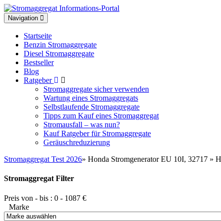
Toggle
Navigation
navigation
Startseite
Benzin Stromaggregate
Diesel Stromaggregate
Bestseller
Blog
Ratgeber
Stromaggregate sicher verwenden
Wartung eines Stromaggregats
Selbstlaufende Stromaggregate
Tipps zum Kauf eines Stromaggregat
Stromausfall – was nun?
Kauf Ratgeber für Stromaggregate
Geräuschreduzierung
Stromaggregat Test 2026
» Honda Stromgenerator EU 10I, 32717 » H
Stromaggregat Filter
Preis von - bis :
0
-
1087
€
Marke