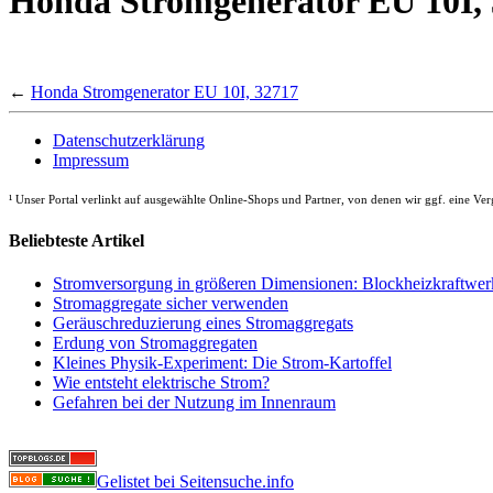
Honda Stromgenerator EU 10I,
←
Honda Stromgenerator EU 10I, 32717
Datenschutzerklärung
Impressum
¹
Unser Portal verlinkt auf ausgewählte Online-Shops und Partner, von denen wir ggf. eine Verg
Beliebteste Artikel
Stromversorgung in größeren Dimensionen: Blockheizkraftwer
Stromaggregate sicher verwenden
Geräuschreduzierung eines Stromaggregats
Erdung von Stromaggregaten
Kleines Physik-Experiment: Die Strom-Kartoffel
Wie entsteht elektrische Strom?
Gefahren bei der Nutzung im Innenraum
Gelistet bei Seitensuche.info